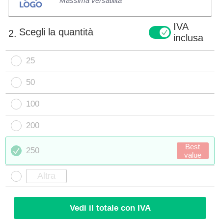
Massima versatilità
IVA
Scegli la quantità
2.
inclusa
25
50
100
200
Best
250
value
Vedi il totale con IVA