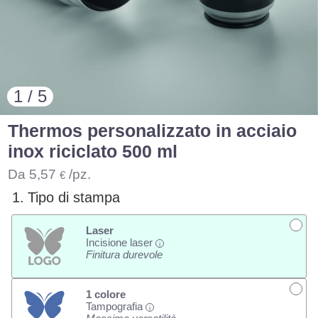
1 / 5
Thermos personalizzato in acciaio
inox riciclato 500 ml
Da
5,57
/pz.
€
1.
Tipo di stampa
Laser
Incisione laser
i
Finitura durevole
1 colore
Tampografia
i