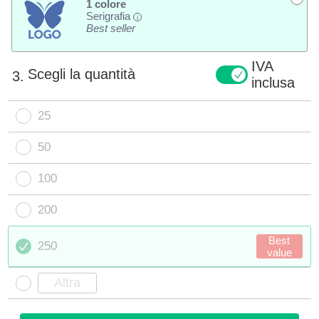
1 colore
Serigrafia
i
Best seller
IVA
Scegli la quantità
3.
inclusa
25
50
100
200
Best
250
value