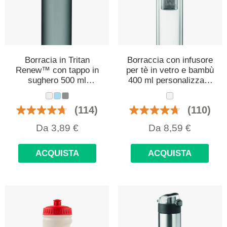
Borracia in Tritan
Borraccia con infusore
Renew™ con tappo in
per tè in vetro e bambù
sughero 500 ml
400 ml personalizzata
personalizzata con
con logo
logo
(114)
(110)
Da
3,89
€
Da
8,59
€
ACQUISTA
ACQUISTA