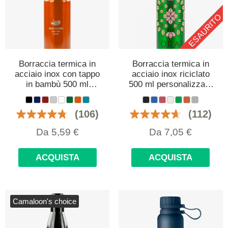
ESAURITO
Borraccia termica in
Borraccia termica in
acciaio inox con tappo
acciaio inox riciclato
in bambù 500 ml
500 ml personalizzata
personalizzata con
con logo
logo
(106)
(112)
Da
5,59
€
Da
7,05
€
ACQUISTA
ACQUISTA
Camaloon's choice