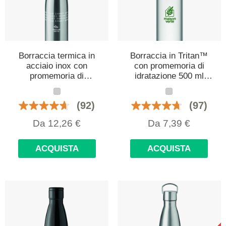
Borraccia termica in
Borraccia in Tritan™
acciaio inox con
con promemoria di
promemoria di
idratazione 500 ml
idratazione 500 ml
personalizzata con
personalizzata con
logo
(92)
(97)
logo
Da
12,26
€
Da
7,39
€
ACQUISTA
ACQUISTA