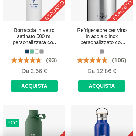
ESAURITO
ESAURITO
Borraccia in vetro
Refrigeratore per vino
satinato 500 ml
in acciaio inox
personalizzata con
personalizzato con
logo
logo
(93)
(106)
Da
2,66
€
Da
12,86
€
ACQUISTA
ACQUISTA
ECO