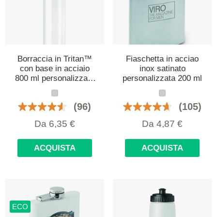
Borraccia in Tritan™
Fiaschetta in acciao
con base in acciaio
inox satinato
800 ml personalizzata
personalizzata 200 ml
con logo
(96)
(105)
Da
6,35
€
Da
4,87
€
ACQUISTA
ACQUISTA
ECO