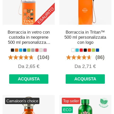
ESAURITO
Borraccia in vetro con
Borraccia in Tritan™️
custodia in neoprene
500 ml personalizzata
500 ml personalizzata
con logo
con logo
(104)
(86)
Da
2,65
€
Da
2,71
€
ACQUISTA
ACQUISTA
Camaloon's choice
Top seller
ECO