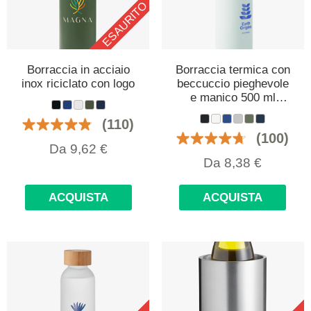
ESAURITO
Borraccia in acciaio
Borraccia termica con
inox riciclato con logo
beccuccio pieghevole
e manico 500 ml
personalizzata con
(110)
logo
(100)
Da
9,62
€
Da
8,38
€
ACQUISTA
ACQUISTA