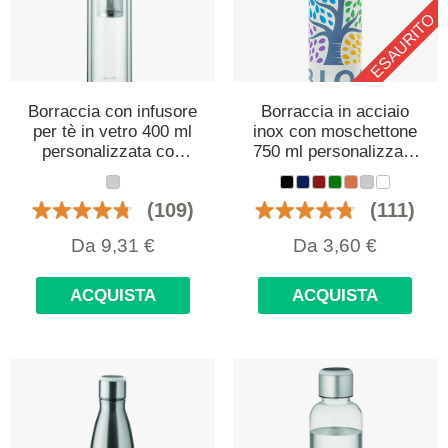
ESAURITO
Borraccia con infusore
Borraccia in acciaio
per tè in vetro 400 ml
inox con moschettone
personalizzata con
750 ml personalizzata
logo
con logo
(109)
(111)
Da
9,31
€
Da
3,60
€
ACQUISTA
ACQUISTA