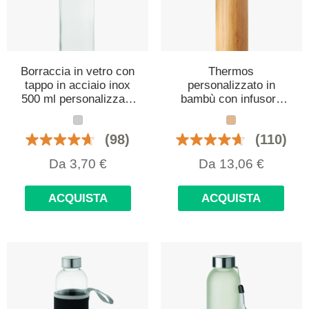
Borraccia in vetro con
Thermos
tappo in acciaio inox
personalizzato in
500 ml personalizzata
bambù con infusore
con logo
per il tè 400 ml
(98)
(110)
Da
3,70
€
Da
13,06
€
ACQUISTA
ACQUISTA