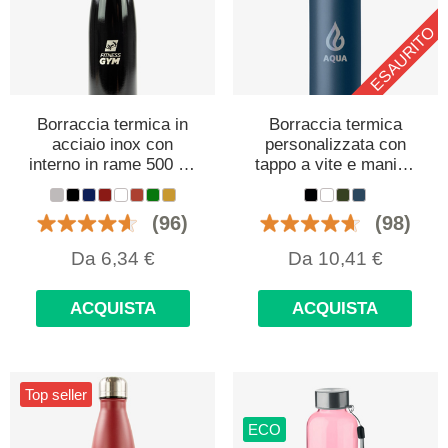
ESAURITO
Borraccia termica in
Borraccia termica
acciaio inox con
personalizzata con
interno in rame 500 ml
tappo a vite e manico
personalizzata con
in silicone 780 ml
logo
(96)
(98)
Da
6,34
€
Da
10,41
€
ACQUISTA
ACQUISTA
Top seller
ECO