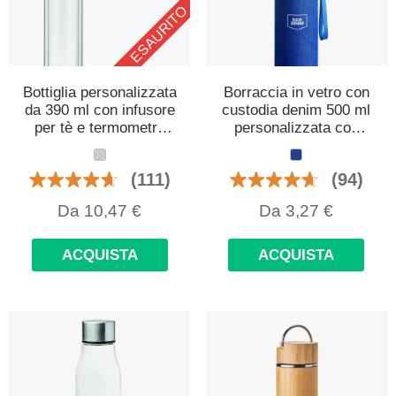
ESAURITO
Bottiglia personalizzata
Borraccia in vetro con
da 390 ml con infusore
custodia denim 500 ml
per tè e termometro
personalizzata con
LED
logo
(111)
(94)
Da
10,47
€
Da
3,27
€
ACQUISTA
ACQUISTA