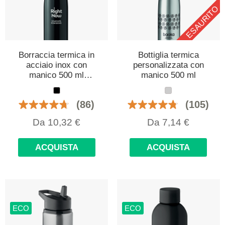
ESAURITO
Borraccia termica in
Bottiglia termica
acciaio inox con
personalizzata con
manico 500 ml
manico 500 ml
personalizzata con
logo
(86)
(105)
Da
10,32
€
Da
7,14
€
ACQUISTA
ACQUISTA
ECO
ECO