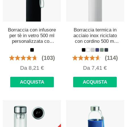
Borraccia con infusore
Borraccia termica in
per tè in vetro 500 ml
acciaio inox riciclato
personalizzata con
con cordino 500 ml
logo
personalizzata con
logo
(103)
(114)
Da
8,21
€
Da
7,41
€
ACQUISTA
ACQUISTA