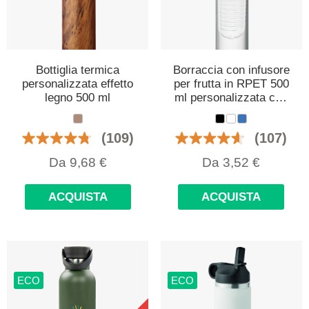
Bottiglia termica
Borraccia con infusore
personalizzata effetto
per frutta in RPET 500
legno 500 ml
ml personalizzata con
logo
(109)
(107)
Da
9,68
€
Da
3,52
€
ACQUISTA
ACQUISTA
ECO
ECO