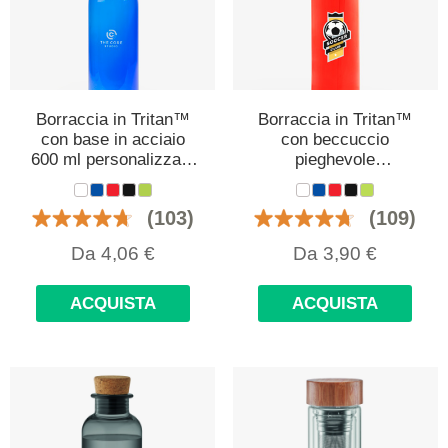
Borraccia in Tritan™️
Borraccia in Tritan™️
con base in acciaio
con beccuccio
600 ml personalizzata
pieghevole
con logo
personalizzata 650 ml
con logo
(103)
(109)
Da
4,06
€
Da
3,90
€
ACQUISTA
ACQUISTA