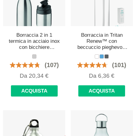
Borraccia 2 in 1
Borraccia in Tritan
termica in acciaio inox
Renew™ con
con bicchiere
beccuccio pieghevole
incorporato 500 ml
650 ml personalizzata
personalizzata con
con logo
(107)
(101)
logo
Da
20,34
€
Da
6,36
€
ACQUISTA
ACQUISTA