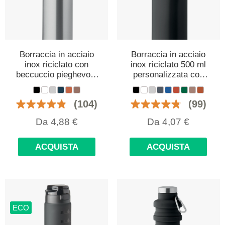
Borraccia in acciaio
Borraccia in acciaio
inox riciclato con
inox riciclato 500 ml
beccuccio pieghevole
personalizzata con
500 ml personalizzata
logo
con logo
(104)
(99)
Da
4,88
€
Da
4,07
€
ACQUISTA
ACQUISTA
ECO