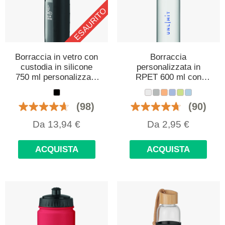
ESAURITO
Borraccia in vetro con
Borraccia
custodia in silicone
personalizzata in
750 ml personalizzata
RPET 600 ml con
con logo
manico metallico
(98)
(90)
Da
13,94
€
Da
2,95
€
ACQUISTA
ACQUISTA