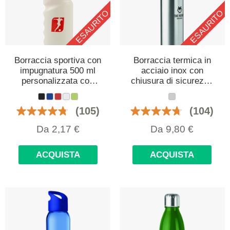
ESAURITO
ESAURITO
Borraccia sportiva con
Borraccia termica in
impugnatura 500 ml
acciaio inox con
personalizzata con
chiusura di sicurezza
logo
400 ml personalizzata
con logo
(105)
(104)
Da
2,17
€
Da
9,80
€
ACQUISTA
ACQUISTA