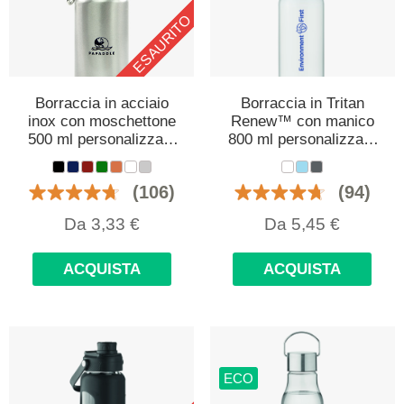
ESAURITO
Borraccia in acciaio
Borraccia in Tritan
inox con moschettone
Renew™ con manico
500 ml personalizzata
800 ml personalizzata
con logo
con logo
(106)
(94)
Da
3,33
€
Da
5,45
€
ACQUISTA
ACQUISTA
ECO