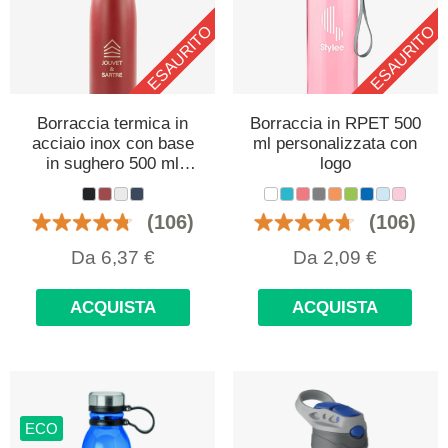
ESAURITO
ESAURITO
Borraccia termica in
Borraccia in RPET 500
acciaio inox con base
ml personalizzata con
in sughero 500 ml
logo
personalizzata con
logo
(106)
(106)
Da
6,37
€
Da
2,09
€
ACQUISTA
ACQUISTA
ECO