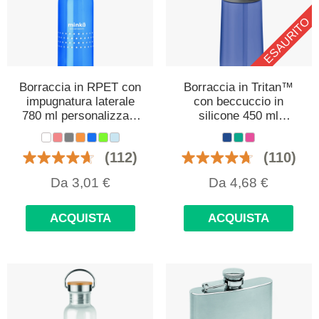
ESAURITO
Borraccia in RPET con
Borraccia in Tritan™
impugnatura laterale
con beccuccio in
780 ml personalizzata
silicone 450 ml
con logo
personalizzata con
logo
(112)
(110)
Da
3,01
€
Da
4,68
€
ACQUISTA
ACQUISTA