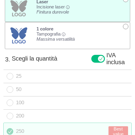
Laser
Incisione laser
i
Finitura durevole
1 colore
Tampografia
i
Massima versatilità
IVA
Scegli la quantità
3.
inclusa
25
50
100
200
Best
250
value