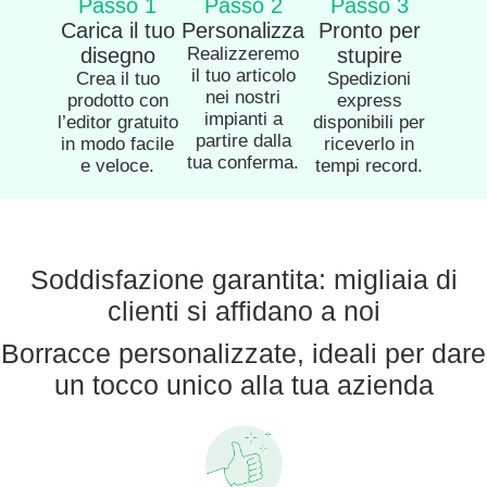
Passo 1
Passo 2
Passo 3
Carica il tuo
Personalizza
Pronto per
disegno
Realizzeremo
stupire
il tuo articolo
Crea il tuo
Spedizioni
nei nostri
prodotto con
express
impianti a
l’editor gratuito
disponibili per
partire dalla
in modo facile
riceverlo in
tua conferma.
e veloce.
tempi record.
Soddisfazione garantita: migliaia di
clienti si affidano a noi
Borracce personalizzate, ideali per dare
un tocco unico alla tua azienda