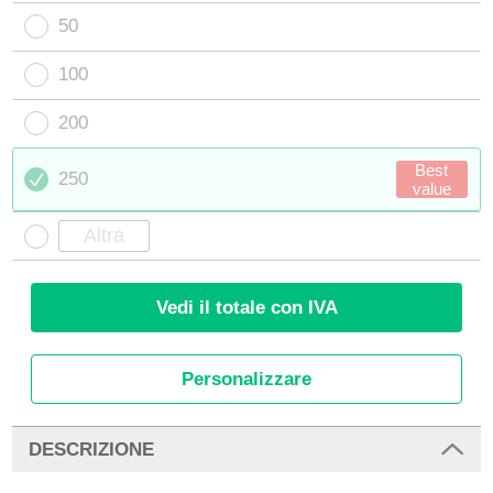
50
100
200
Best
250
value
Vedi il totale con IVA
Personalizzare
DESCRIZIONE