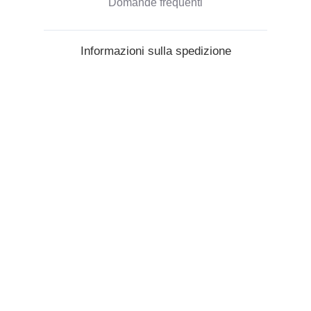
Domande frequenti
Informazioni sulla spedizione
Modalità di pagamento
Spedizione degli ordini
Politica di Rimborso
Informazioni aziendali
Chi siamo
Blog
Opinioni