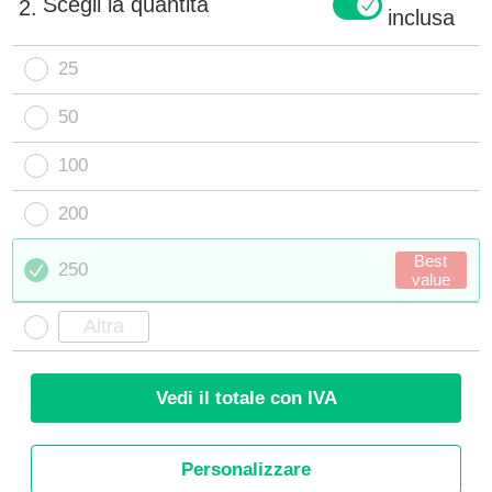
Scegli la quantità
2.
inclusa
25
50
100
200
Best
250
value
Vedi il totale con IVA
Personalizzare