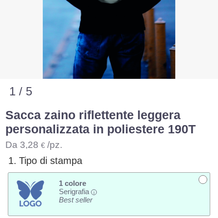
1 / 5
Sacca zaino riflettente leggera
personalizzata in poliestere 190T
Da
3,28
/pz.
€
1.
Tipo di stampa
1 colore
Serigrafia
i
Best seller