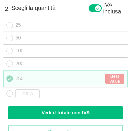
IVA
Scegli la quantità
2.
inclusa
25
50
100
200
Best
250
value
Vedi il totale con IVA