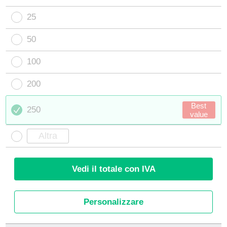
25
50
100
200
Best
250
value
Vedi il totale con IVA
Personalizzare