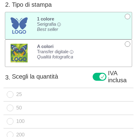
2.
Tipo di stampa
1 colore
Serigrafia
i
Best seller
A colori
Transfer digitale
i
Qualità fotografica
IVA
Scegli la quantità
3.
inclusa
25
50
100
200