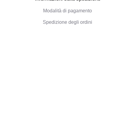
Modalità di pagamento
Spedizione degli ordini
Politica di Rimborso
Informazioni aziendali
Chi siamo
Blog
Opinioni