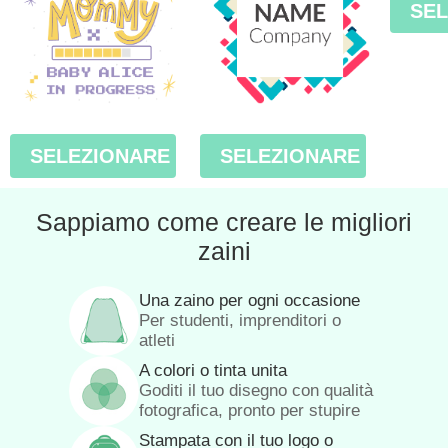
SE
SELEZIONARE
SELEZIONARE
Sappiamo come creare le migliori
zaini
Una zaino per ogni occasione
Per studenti, imprenditori o
atleti
A colori o tinta unita
Goditi il tuo disegno con qualità
fotografica, pronto per stupire
Stampata con il tuo logo o