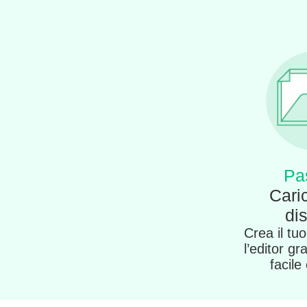
Pa
Caric
di
Crea il tu
l’editor gr
facile