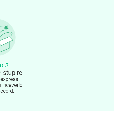
o 3
 stupire
 express
r riceverlo
record.