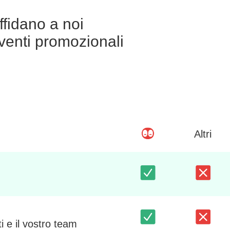
affidano a noi
venti promozionali
Altri
i e il vostro team