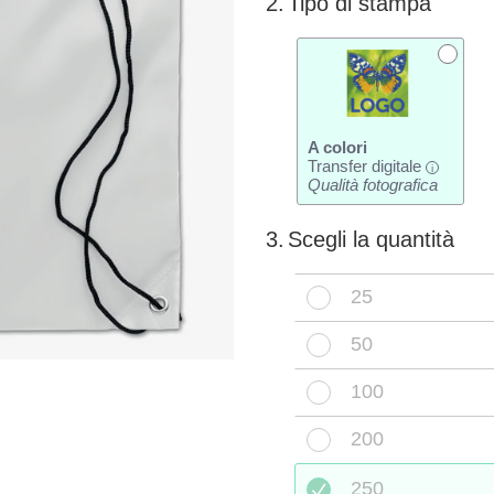
2.
Tipo di stampa
A colori
Transfer digitale
i
Qualità fotografica
3.
Scegli la quantità
25
50
100
200
250