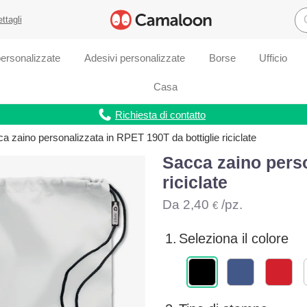
ettagli
ersonalizzate
Adesivi personalizzate
Borse
Ufficio
Casa
Richiesta di contatto
a zaino personalizzata in RPET 190T da bottiglie riciclate
Sacca zaino perso
riciclate
Da
2,40
/pz.
€
1.
Seleziona il colore