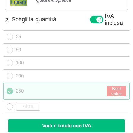
Qualità fotografica
IVA
Scegli la quantità
2.
inclusa
25
50
100
200
Best
250
value
Vedi il totale con IVA