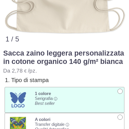
1 / 5
Sacca zaino leggera personalizzata
in cotone organico 140 g/m² bianca
Da
2,78
/pz.
€
1.
Tipo di stampa
1 colore
Serigrafia
i
Best seller
A colori
Transfer digitale
i