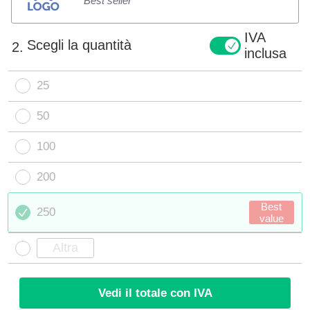
Best seller
IVA
Scegli la quantità
2.
inclusa
25
50
100
200
Best
250
value
Vedi il totale con IVA