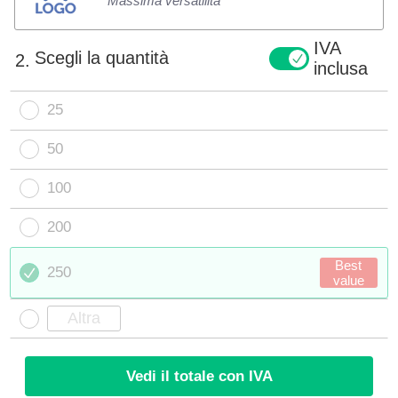
Massima versatilità
IVA
Scegli la quantità
2.
inclusa
25
50
100
200
Best
250
value
Vedi il totale con IVA