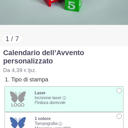
1 / 7
Calendario dell’Avvento
personalizzato
Da
4,39
/pz.
€
1.
Tipo di stampa
Laser
Incisione laser
i
Finitura durevole
1 colore
Tampografia
i