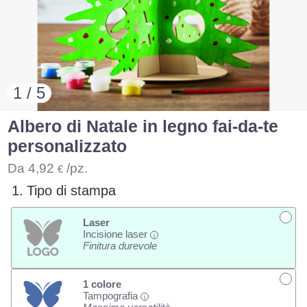
1 / 5
Albero di Natale in legno fai-da-te
personalizzato
Da
4,92
/pz.
€
1.
Tipo di stampa
Laser
Incisione laser
i
Finitura durevole
1 colore
Tampografia
i