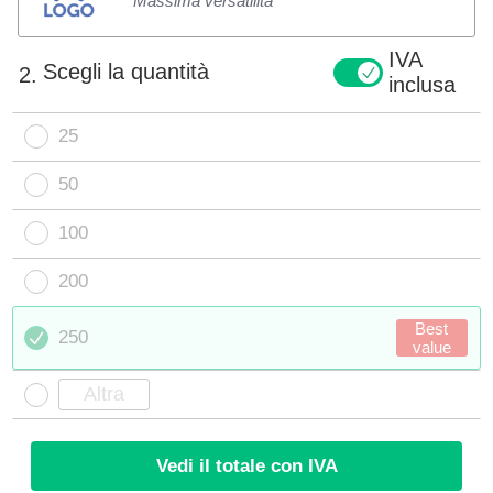
Massima versatilità
IVA
Scegli la quantità
2.
inclusa
25
50
100
200
Best
250
value
Vedi il totale con IVA