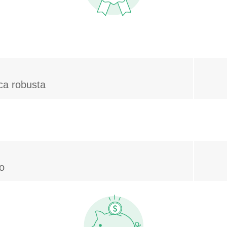
ica robusta
io