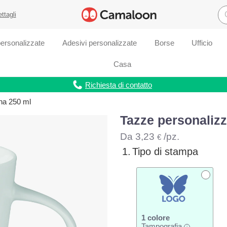
ettagli
ersonalizzate
Adesivi personalizzate
Borse
Ufficio
Casa
Richiesta di contatto
ana 250 ml
Tazze personalizz
Da
3,23
/pz.
€
1.
Tipo di stampa
1 colore
Tampografia