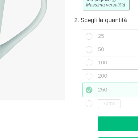
i
Massima versatilità
2.
Scegli la quantità
25
50
100
200
250