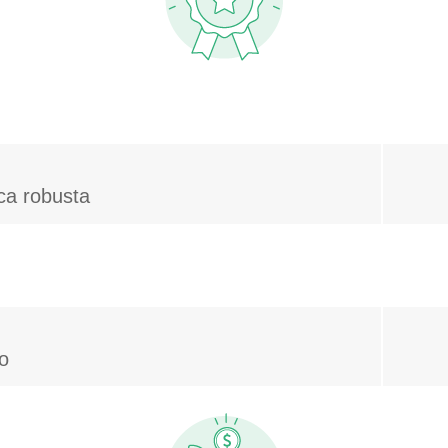
ica robusta
io