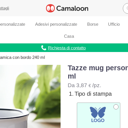
ettagli
ersonalizzate
Adesivi personalizzate
Borse
Ufficio
Casa
Richiesta di contatto
ramica con bordo 240 ml
Tazze mug person
ml
Da
3,87
/pz.
€
1.
Tipo di stampa