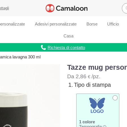
ettagli
ersonalizzate
Adesivi personalizzate
Borse
Ufficio
Casa
Richiesta di contatto
ramica lavagna 300 ml
Tazze mug person
Da
2,86
/pz.
€
1.
Tipo di stampa
1 colore
Tampografia