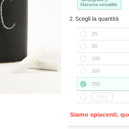
i
Massima versatilità
2.
Scegli la quantità
25
50
100
200
250
Siamo spiacenti, q