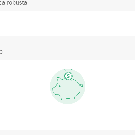
ica robusta
io