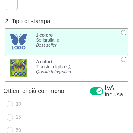
2.
Tipo di stampa
1 colore
Serigrafia
i
Best seller
A colori
Transfer digitale
i
Qualità fotografica
IVA
Ottieni di più con meno
inclusa
10
25
50