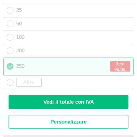
25
50
100
200
Best
250
value
Vedi il totale con IVA
Personalizzare