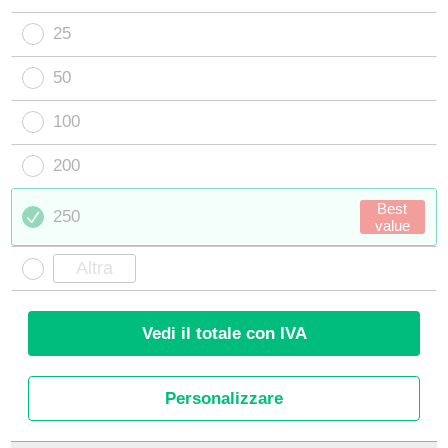
25
50
100
200
Best
250
value
Vedi il totale con IVA
Personalizzare