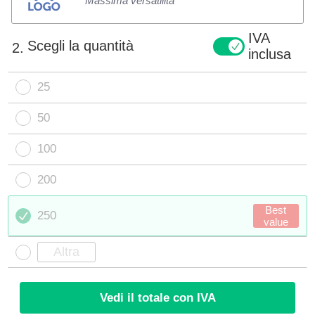
Massima versatilità
IVA
Scegli la quantità
2.
inclusa
25
50
100
200
Best
250
value
Vedi il totale con IVA