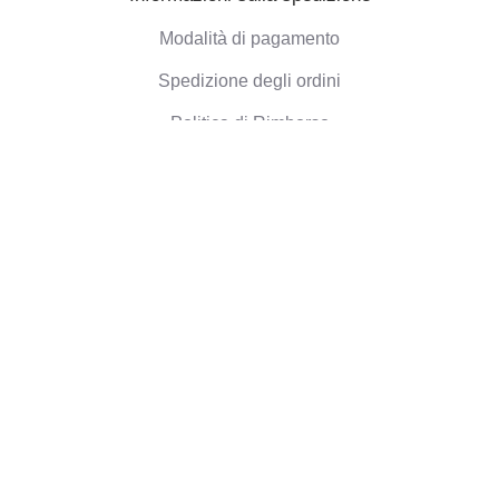
Modalità di pagamento
Spedizione degli ordini
Politica di Rimborso
Informazioni aziendali
Chi siamo
Blog
Opinioni