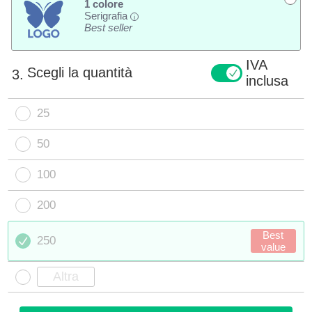
1 colore
Serigrafia
i
Best seller
IVA
Scegli la quantità
3.
inclusa
25
50
100
200
Best
250
value