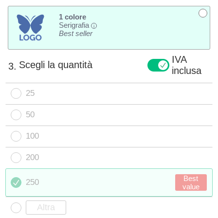
1 colore
Serigrafia
i
Best seller
IVA
Scegli la quantità
3.
inclusa
25
50
100
200
Best
250
value