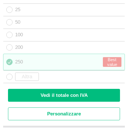
25
50
100
200
Best
250
value
Vedi il totale con IVA
Personalizzare