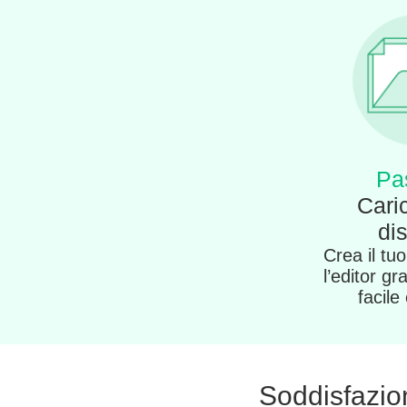
Pa
Caric
di
Crea il tu
l’editor gr
facile
Soddisfazione