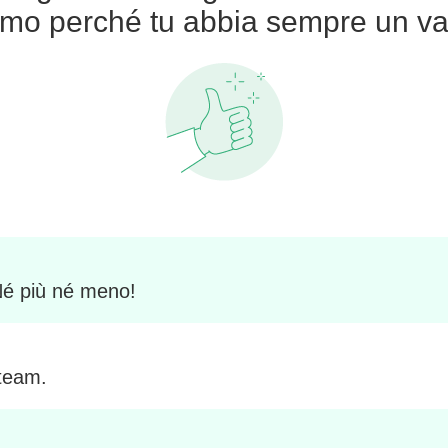
amo perché tu abbia sempre un va
 Né più né meno!
 team.