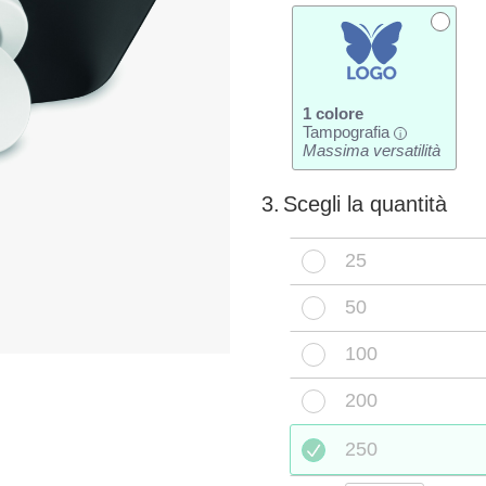
1 colore
Tampografia
i
Massima versatilità
3.
Scegli la quantità
25
50
100
200
250