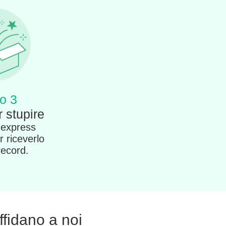
o 3
 stupire
 express
r riceverlo
record.
affidano a noi