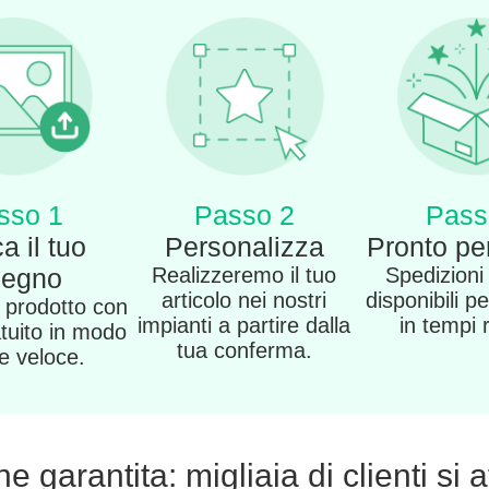
sso 1
Passo 2
Pass
a il tuo
Personalizza
Pronto per
segno
Realizzeremo il tuo
Spedizioni
articolo nei nostri
disponibili pe
o prodotto con
impianti a partire dalla
in tempi 
atuito in modo
tua conferma.
 e veloce.
 garantita: migliaia di clienti si 