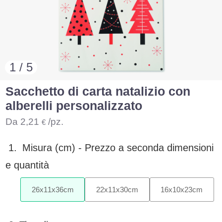
1 / 5
Sacchetto di carta natalizio con
alberelli personalizzato
Da
2,21
/pz.
€
1.
Misura (cm) -
Prezzo a seconda dimensioni
e quantità
26
x
11
x
36
cm
22
x
11
x
30
cm
16
x
10
x
23
cm