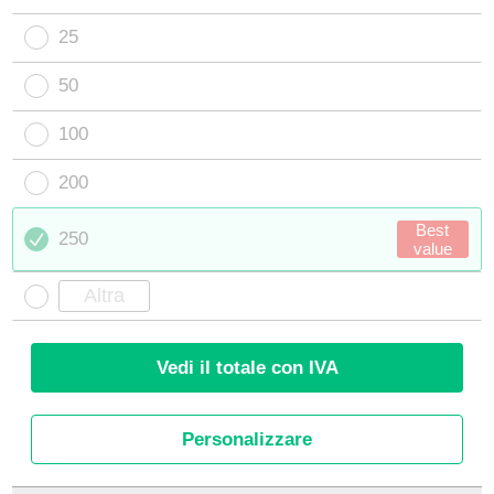
25
50
100
200
Best
250
value
Vedi il totale con IVA
Personalizzare