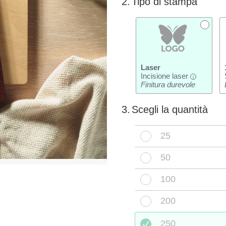
2.
Tipo di stampa
Laser
Incisione laser
i
Finitura durevole
3.
Scegli la quantità
25
50
100
200
250