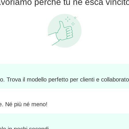
voriamo perché tu ne esca vincit
 Trova il modello perfetto per clienti e collaborato
ie. Né più né meno!
ale in pochi secondi