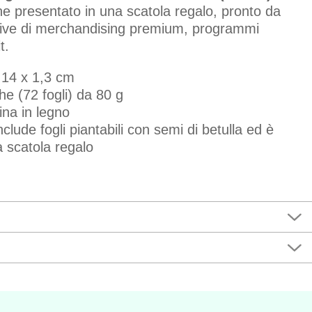
ne presentato in una scatola regalo, pronto da
tive di merchandising premium, programmi
it.
 14 x 1,3 cm
e (72 fogli) da 80 g
ina in legno
nclude fogli piantabili con semi di betulla ed è
 scatola regalo