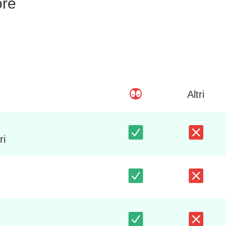
ore
Altri
ri