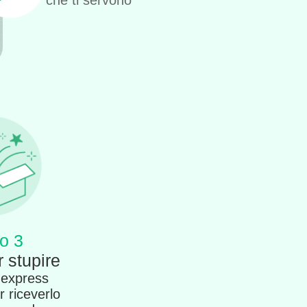
o 3
 stupire
 express
r riceverlo