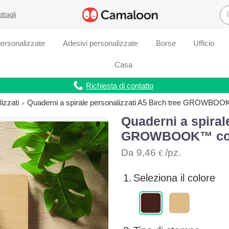
ettagli
ersonalizzate
Adesivi personalizzate
Borse
Ufficio
Casa
Richiesta di contatto
izzati
Quaderni a spirale personalizzati A5 Birch tree GROWBOOK™
Quaderni a spiral
GROWBOOK™ con se
Da
9,46
/pz.
€
1.
Seleziona il colore