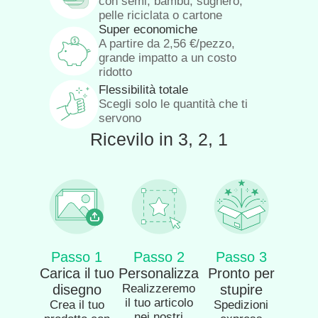
con semi, bambù, sughero,
pelle riciclata o cartone
Super economiche
A partire da
2,56
€
/pezzo,
grande impatto a un costo
ridotto
Flessibilità totale
Scegli solo le quantità che ti
servono
Ricevilo in 3, 2, 1
Passo 1
Passo 2
Passo 3
Carica il tuo
Personalizza
Pronto per
disegno
Realizzeremo
stupire
il tuo articolo
Crea il tuo
Spedizioni
nei nostri