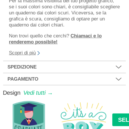
Per la massima visibilità del tuo progetto grafico,
se i suoi colori sono chiari, è consigliabile scegliere
un quaderno dai colori scuri. Viceversa, se la
grafica è scura, consigliamo di optare per un
quaderno dai colori chiari.
Non trovi quello che cerchi?
Chiamaci e lo
renderemo possibile!
Scopri di più
SPEDIZIONE
PAGAMENTO
Design
Vedi tutti →
SE