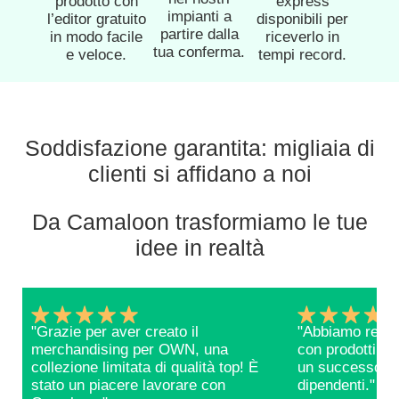
prodotto con
express
impianti a
l’editor gratuito
disponibili per
partire dalla
in modo facile
riceverlo in
tua conferma.
e veloce.
tempi record.
Soddisfazione garantita: migliaia di
clienti si affidano a noi
Da Camaloon trasformiamo le tue
idee in realtà
"Grazie per aver creato il
"Abbiamo realizz
merchandising per OWN, una
con prodotti C
collezione limitata di qualità top! È
un successo tra
stato un piacere lavorare con
dipendenti."