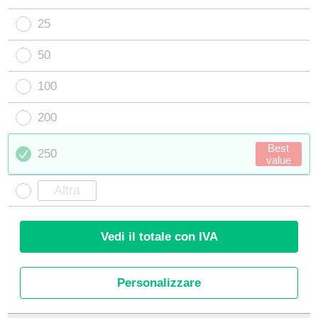
25
50
100
200
Best
250
value
Vedi il totale con IVA
Personalizzare