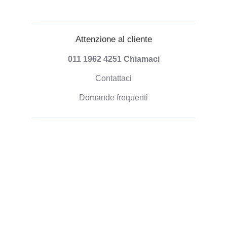
Attenzione al cliente
011 1962 4251
Chiamaci
Contattaci
Domande frequenti
Informazioni sulla spedizione
Modalità di pagamento
Spedizione degli ordini
Politica di Rimborso
Informazioni aziendali