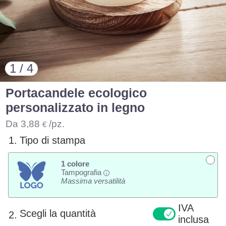
1 / 4
Portacandele ecologico
personalizzato in legno
Da
3,88
/pz.
€
1.
Tipo di stampa
1 colore
Tampografia
i
Massima versatilità
IVA
Scegli la quantità
2.
inclusa