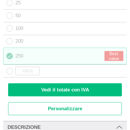
25
50
100
200
Best
250
value
Vedi il totale con IVA
Personalizzare
DESCRIZIONE