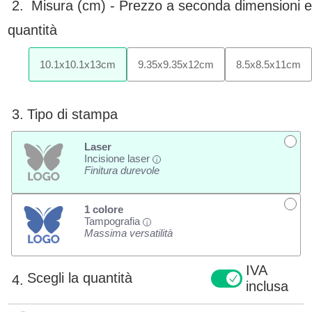
2.
Misura (cm) -
Prezzo a seconda dimensioni 
quantità
10.1
x
10.1
x
13
cm
9.35
x
9.35
x
12
cm
8.5
x
8.5
x
11
cm
3.
Tipo di stampa
Laser
Incisione laser
i
Finitura durevole
1 colore
Tampografia
i
Massima versatilità
IVA
Scegli la quantità
4.
inclusa