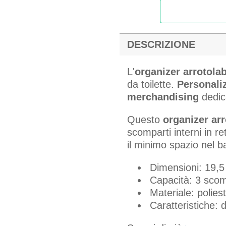
DESCRIZIONE
L'
organizer arrotolab
da toilette.
Personaliz
merchandising
dedica
Questo
organizer arr
scomparti interni in re
il minimo spazio nel b
Dimensioni: 19,5
Capacità: 3 scom
Materiale: polie
Caratteristiche: d