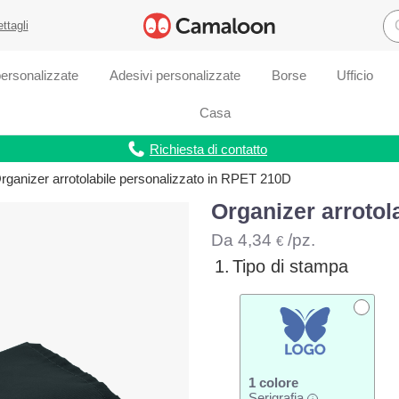
ettagli
ersonalizzate
Adesivi personalizzate
Borse
Ufficio
Casa
Richiesta di contatto
rganizer arrotolabile personalizzato in RPET 210D
Organizer arrotol
Da
4,34
/pz.
€
1.
Tipo di stampa
1 colore
Serigrafia