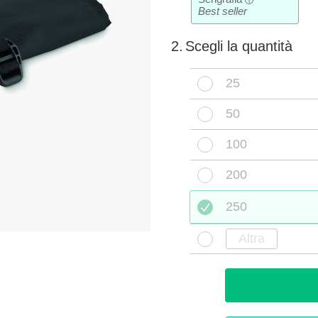
i
Best seller
2.
Scegli la quantità
25
50
100
200
250