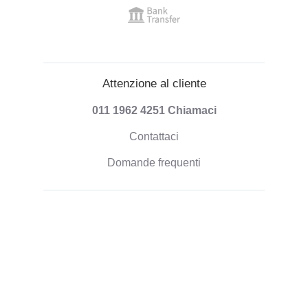
Attenzione al cliente
011 1962 4251
Chiamaci
Contattaci
Domande frequenti
Informazioni sulla spedizione
Modalità di pagamento
Spedizione degli ordini
Politica di Rimborso