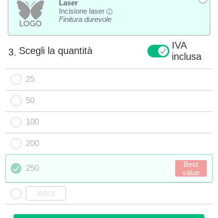
Laser
Incisione laser
i
Finitura durevole
IVA
Scegli la quantità
3.
inclusa
25
50
100
200
Best
250
value