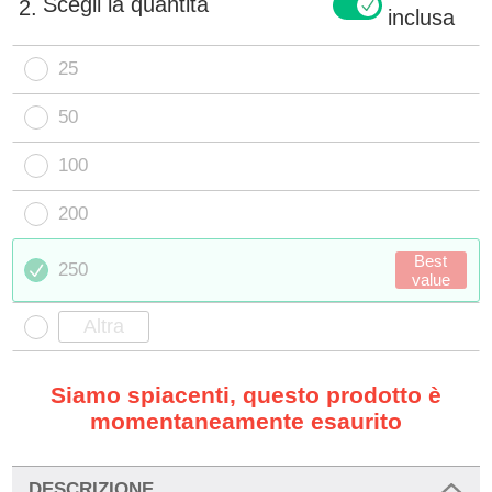
Scegli la quantità
2.
inclusa
25
50
100
200
Best
250
value
Siamo spiacenti, questo prodotto è
momentaneamente esaurito
DESCRIZIONE