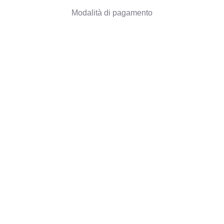
Modalità di pagamento
Spedizione degli ordini
Politica di Rimborso
Informazioni aziendali
Chi siamo
Blog
Opinioni