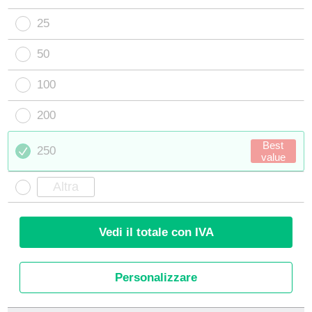
25
50
100
200
Best
250
value
Vedi il totale con IVA
Personalizzare