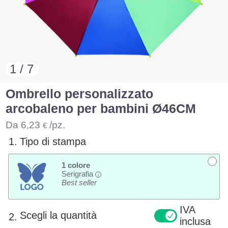
1 / 7
Ombrello personalizzato
arcobaleno per bambini Ø46CM
Da
6,23
/pz.
€
1.
Tipo di stampa
1 colore
Serigrafia
i
Best seller
IVA
Scegli la quantità
2.
inclusa