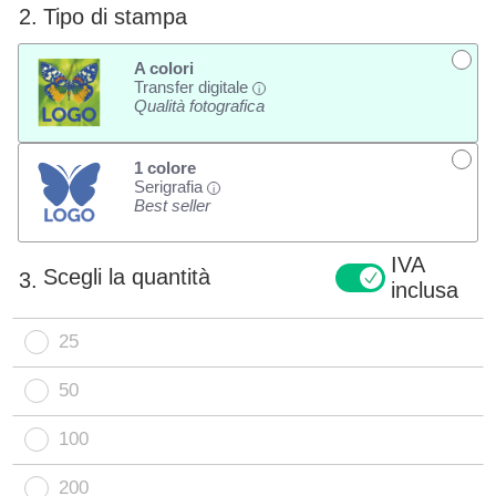
2.
Tipo di stampa
A colori
Transfer digitale
i
Qualità fotografica
1 colore
Serigrafia
i
Best seller
IVA
Scegli la quantità
3.
inclusa
25
50
100
200