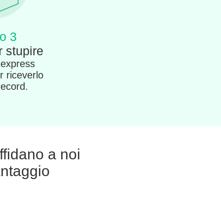
o 3
 stupire
 express
r riceverlo
record.
affidano a noi
ntaggio