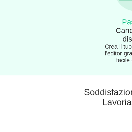
Pa
Caric
di
Crea il tu
l’editor gr
facile
Soddisfazione
Lavori