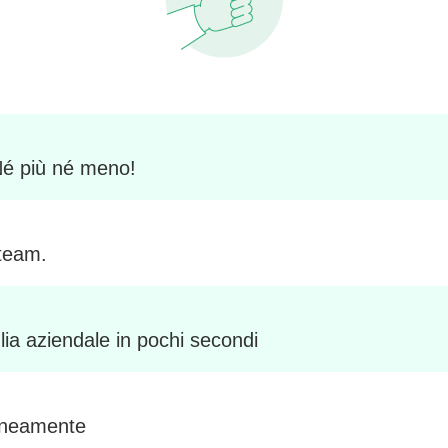
 Né più né meno!
 team.
glia aziendale in pochi secondi
taneamente