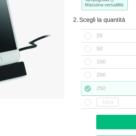
i
Massima versatilità
2.
Scegli la quantità
25
50
100
200
250