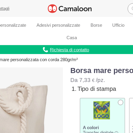
ettagli
ersonalizzate
Adesivi personalizzate
Borse
Ufficio
Casa
Richiesta di contatto
mare personalizzata con corda 280gr/m²
Borsa mare perso
Da
7,33
/pz.
€
1.
Tipo di stampa
A colori
Transfer digitale