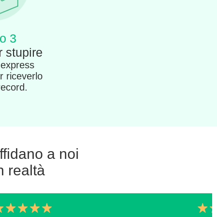
o 3
 stupire
 express
r riceverlo
record.
affidano a noi
 realtà