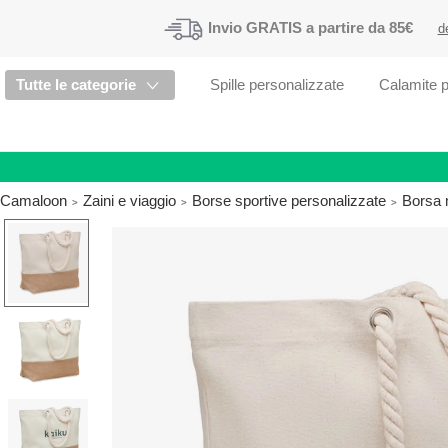
Invio
GRATIS
a partire da 85€
d
Tutte le categorie
Spille personalizzate
Calamite p
Camaloon
Zaini e viaggio
Borse sportive personalizzate
Borsa 