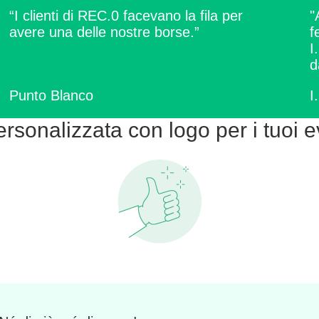
“I clienti di REC.0 facevano la fila per
"
avere una delle nostre borse.”
f
I
d
Punto Blanco
I
rsonalizzata con logo per i tuoi e