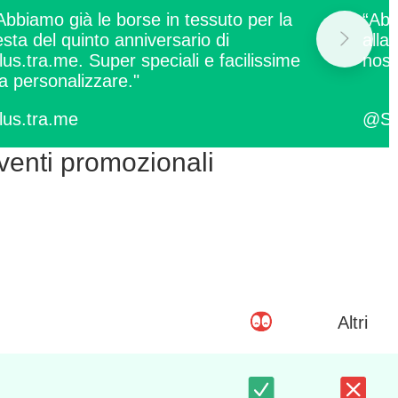
Abbiamo già le borse in tessuto per la
“Abb
esta del quinto anniversario di
alla
.lus.tra.me. Super speciali e facilissime
nost
a personalizzare."
.lus.tra.me
@Sq
venti promozionali
Altri