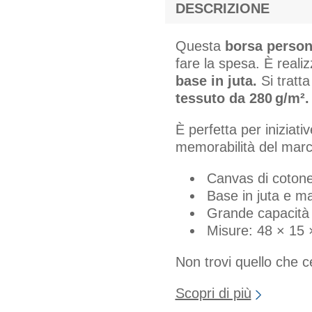
DESCRIZIONE
Questa
borsa person
fare la spesa. È reali
base in juta.
Si tratta
tessuto da 280 g/m².
È perfetta per iniziat
memorabilità del marc
Canvas di coton
Base in juta e ma
Grande capacità 
Misure: 48 × 15
Non trovi quello che 
Scopri di più