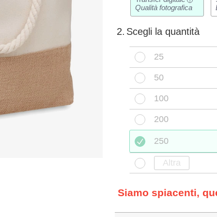
i
Qualità fotografica
2.
Scegli la quantità
25
50
100
200
250
Siamo spiacenti, q