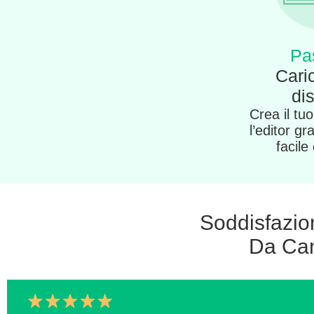
Pa
Caric
di
Crea il tu
l’editor gr
facile
Soddisfazione
Da Cam