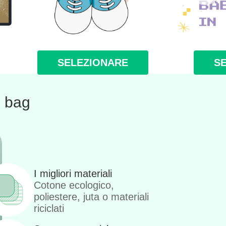
SELEZIONARE
S
e bag
I migliori materiali
Cotone ecologico,
poliestere, juta o materiali
riciclati