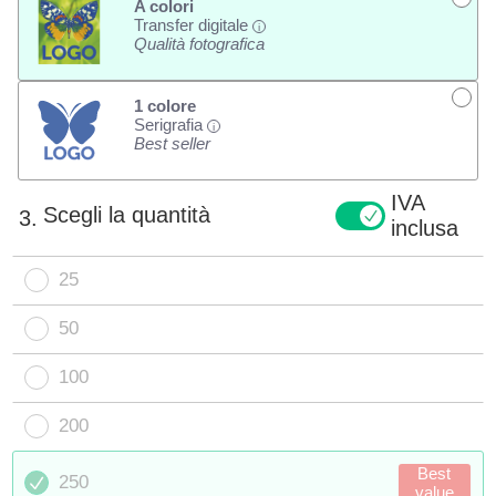
A colori
Transfer digitale
i
Qualità fotografica
1 colore
Serigrafia
i
Best seller
IVA
Scegli la quantità
3.
inclusa
25
50
100
200
Best
250
value