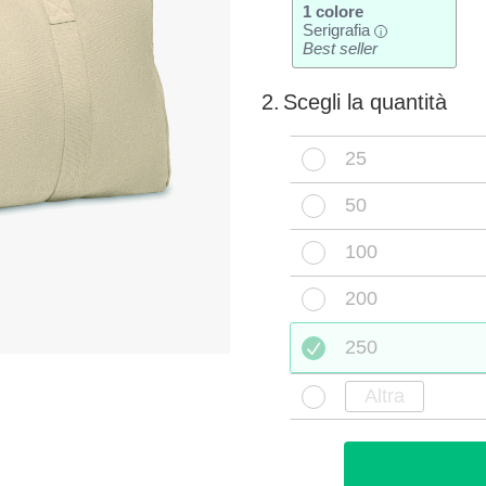
1 colore
Serigrafia
i
Best seller
2.
Scegli la quantità
25
50
100
200
250