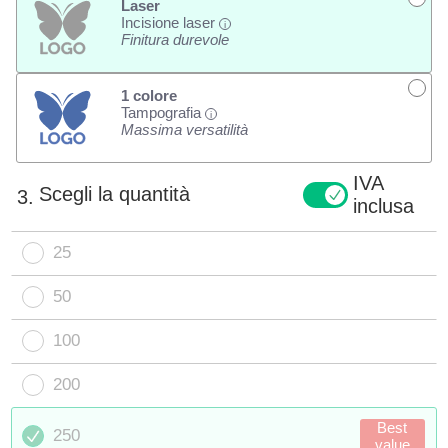
Laser
Incisione laser
i
Finitura durevole
1 colore
Tampografia
i
Massima versatilità
IVA
Scegli la quantità
3.
inclusa
25
50
100
200
Best
250
value