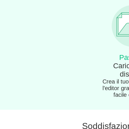
Pa
Caric
di
Crea il tu
l’editor gr
facile
Soddisfazione