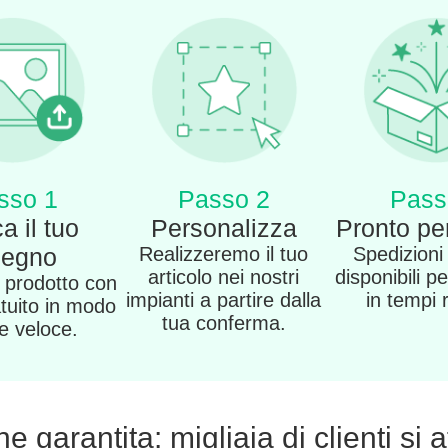
sso 1
Passo 2
Pass
a il tuo
Personalizza
Pronto per
segno
Realizzeremo il tuo
Spedizioni
articolo nei nostri
disponibili pe
o prodotto con
impianti a partire dalla
in tempi 
atuito in modo
tua conferma.
 e veloce.
 garantita: migliaia di clienti si 