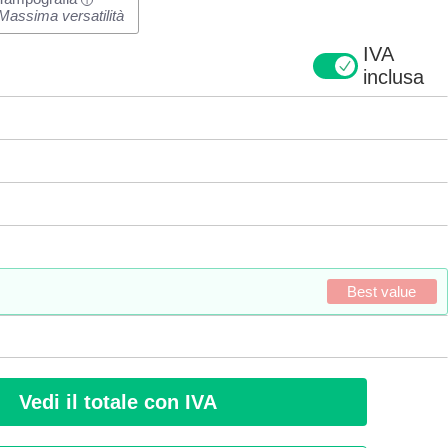
i
Massima versatilità
IVA
inclusa
Best value
Vedi il totale con IVA