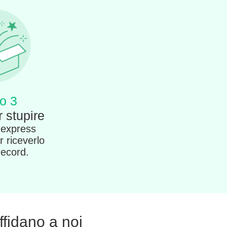
o 3
 stupire
 express
r riceverlo
record.
affidano a noi