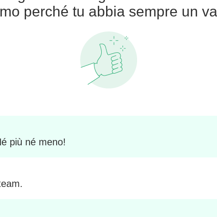
amo perché tu abbia sempre un va
 Né più né meno!
 team.