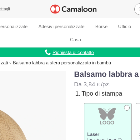
ettagli
ersonalizzate
Adesivi personalizzate
Borse
Ufficio
Casa
Richiesta di contatto
zati
Balsamo labbra a sfera personalizzato in bambù
Balsamo labbra a 
Da
3,84
/pz.
€
1.
Tipo di stampa
Laser
Incisione laser